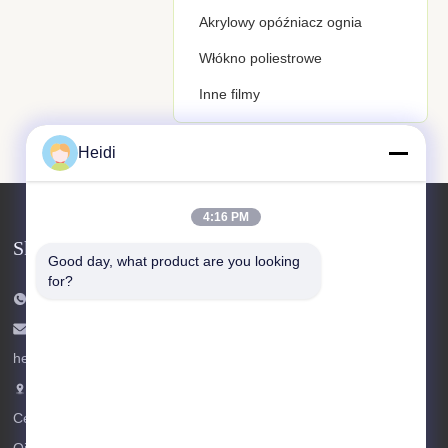
Akrylowy opóźniacz ognia
Włókno poliestrowe
Inne filmy
Heidi
4:16 PM
Skontaktuj się z nami
Good day, what product are you looking 
for?
Tel.: 86-18102756185
Wiadomość elektroniczna:
heidi@bzyfiber.com
Dodaj Pokój 1510-1511, Wieża Północna,
Centrum Handlu i Handlu Xijiao, nr 165