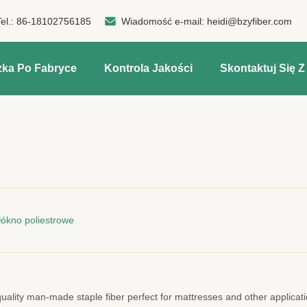
Tel.:
86-18102756185
Wiadomość e-mail:
heidi@bzyfiber.com
zka Po Fabryce
Kontrola Jakości
Skontaktuj Się 
ókno poliestrowe
quality man-made staple fiber perfect for mattresses and other applica