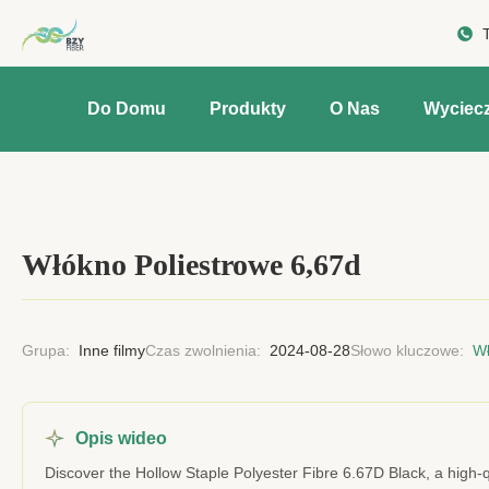
Do Domu
Produkty
O Nas
Wyciec
Włókno Poliestrowe 6,67d
Grupa:
Inne filmy
Czas zwolnienia:
2024-08-28
Słowo kluczowe:
Wł
Opis wideo
Discover the Hollow Staple Polyester Fibre 6.67D Black, a high-