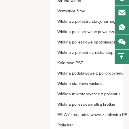
Strona wideo
zszywki z Lyocellu
filtrów i
1,33D*38MM,
samochodów
Wszystkie filmy
2,8D * 32MM
równomiernie
Kompozytowe
przycięte włókno
00:32
Włókna z poliestru stacjonarnego
włókno odcinkowe
do przędzenia i
PBT PET, utajone
nonwo
Włókna poliestrowe w powietrzu
karbowane,
wysokoelastyczne
Włókna poliestrowe opóźniające ogień
włókno do odzieży
dziewiarskiej
Włókna z poliestru z niską stopniowości
Kolorowe PSF
Włókna podstawowe z polipropylenu
Włókno staplowe wiskoza
Włókna mikrofabryczne z poliestru
Włókna poliestrowe ultra krótkie
ES Włókna podstawowe z poliestru PE
Poliester