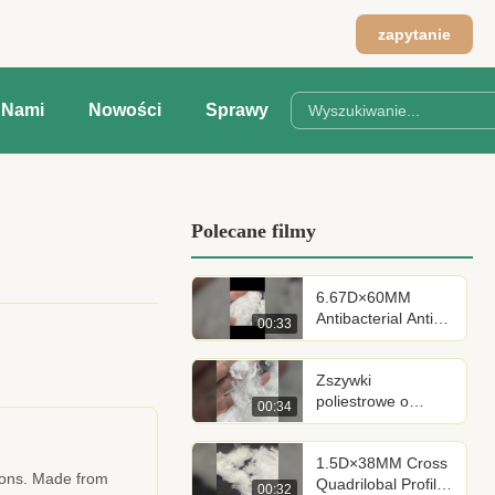
zapytanie
Z Nami
Nowości
Sprawy
Polecane filmy
6.67D×60MM
Antibacterial Anti-
00:33
Mite Hollow
Polyester Staple
Zszywki
Fiber
poliestrowe o
00:34
niskiej zawartości
kłaczków typu
1.5D×38MM Cross
spunlace, długość
tions. Made from
Quadrilobal Profile
cięcia 38 mm,
00:32