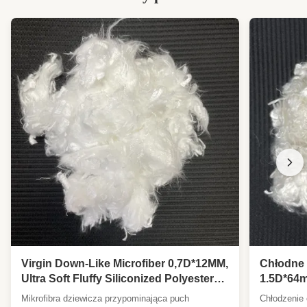
Virgin Down-Like Microfiber 0,7D*12MM,
Chłodne
Ultra Soft Fluffy Siliconized Polyester
1.5D*64m
Staple Fiber for Bedding Filling
Wypełni
Mikrofibra dziewicza przypominająca puch
Chłodzenie