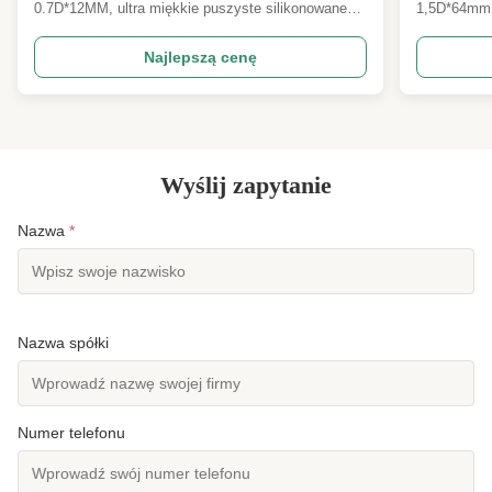
Garment Lining
Tekstyln
0.7D*12MM, ultra miękkie puszyste silikonowane
1,5D*64mm 
włókno poliestrowe typu staple do wypełnień
letnie prod
pościeli i podszewek odzieży Przegląd produktu
Cool Cloud 
Najlepszą cenę
Nasza Mikrofibra dziewicza przypominająca puch
wysokowyda
0.7D *12MM to wysokiej jakości, ultra-cienkie
natychmias
włókno poliestrowe typu ...
puszczowość
Wyślij zapytanie
Nazwa
*
Nazwa spółki
Numer telefonu