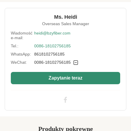
stopniu topnienia
,
Czarne włókna odcinkowe o niskim
Ms. Heidi
stopniu topnienia
Overseas Sales Manager
Wiadomość
heidi@bzyfiber.com
e-mail:
Tel.:
0086-18102756185
WhatsApp:
8618102756185
WeChat:
0086-18102756185
Zapytanie teraz
Produkty pokrewne