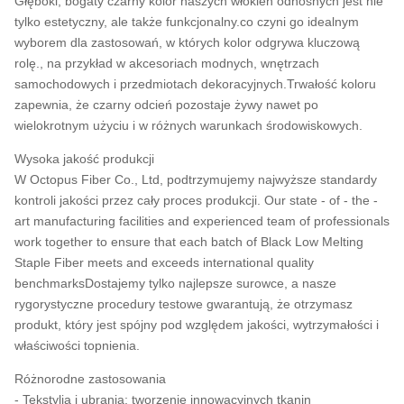
Głęboki, bogaty czarny kolor naszych włókien odnośnych jest nie
tylko estetyczny, ale także funkcjonalny.co czyni go idealnym
wyborem dla zastosowań, w których kolor odgrywa kluczową
rolę., na przykład w akcesoriach modnych, wnętrzach
samochodowych i przedmiotach dekoracyjnych.Trwałość koloru
zapewnia, że czarny odcień pozostaje żywy nawet po
wielokrotnym użyciu i w różnych warunkach środowiskowych.
Wysoka jakość produkcji
W Octopus Fiber Co., Ltd, podtrzymujemy najwyższe standardy
kontroli jakości przez cały proces produkcji. Our state - of - the -
art manufacturing facilities and experienced team of professionals
work together to ensure that each batch of Black Low Melting
Staple Fiber meets and exceeds international quality
benchmarksDostajemy tylko najlepsze surowce, a nasze
rygorystyczne procedury testowe gwarantują, że otrzymasz
produkt, który jest spójny pod względem jakości, wytrzymałości i
właściwości topnienia.
Różnorodne zastosowania
- Tekstylia i ubrania: tworzenie innowacyjnych tkanin