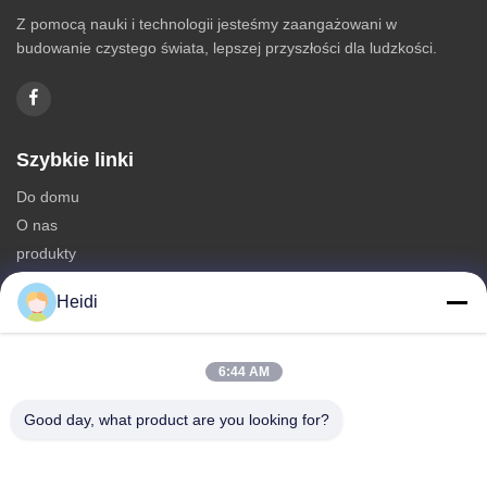
Z pomocą nauki i technologii jesteśmy zaangażowani w
budowanie czystego świata, lepszej przyszłości dla ludzkości.
Szybkie linki
Do domu
O nas
produkty
Skontaktuj się z nami
Heidi
Kategorie
Włókno poliestrowe
6:44 AM
Ognioodporne włókno poliestrowe
Good day, what product are you looking for?
Włókna poliestrowe o niskim stopniu topnienia
Włókna sztapowe poliestrowe połączone w otworze
Włókno podstawowe wiskosowe i opóźniające płomień włókno