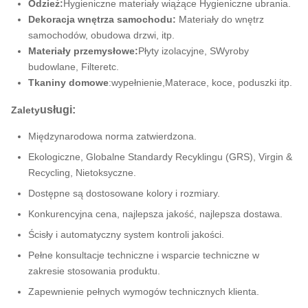
Odzież:
Hygieniczne materiały wiążące Hygieniczne ubrania.
Dekoracja wnętrza samochodu:
Materiały do wnętrz
samochodów, obudowa drzwi
, itp.
Materiały przemysłowe:
Płyty izolacyjne, S
Wyroby
budowlane, Filteretc.
Tkaniny domowe
:
wypełnienie,
Materace, koce
, poduszki itp.
usługi:
Zalety
Międzynarodowa norma zatwierdzona.
Ekologiczne, Globalne Standardy Recyklingu (GRS), Virgin &
Recycling, Nietoksyczne.
Dostępne są dostosowane kolory i rozmiary.
Konkurencyjna cena, najlepsza jakość, najlepsza dostawa.
Ścisły i automatyczny system kontroli jakości.
Pełne konsultacje techniczne i wsparcie techniczne w
zakresie stosowania produktu.
Zapewnienie pełnych wymogów technicznych klienta.