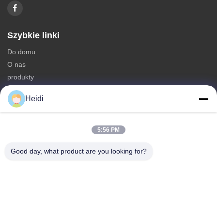
Szybkie linki
Do domu
O nas
produkty
Skontaktuj się z nami
Heidi
Kategorie
Włókno poliestrowe
5:56 PM
Ognioodporne włókno poliestrowe
Good day, what product are you looking for?
Włókna poliestrowe o niskim stopniu topnienia
Włókna sztapowe poliestrowe połączone w otworze
Włókno podstawowe wiskosowe i opóźniające płomień włókno
poliestrowe wiskosowe
Skontaktuj się z nami