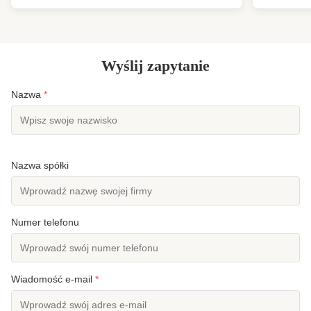
domowych, ubrań, materiałów dla zwierząt
lądowej i fi
domowych i materiałów filtracyjnych. To ...
wytrzymałoś
Wyślij zapytanie
Nazwa
*
Nazwa spółki
Numer telefonu
Wiadomość e-mail
*