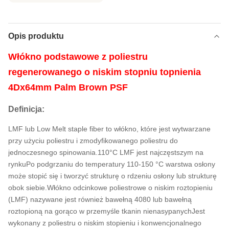
Opis produktu
Włókno podstawowe z poliestru
regenerowanego o niskim stopniu topnienia
4Dx64mm Palm Brown PSF
Definicja:
LMF lub Low Melt staple fiber to włókno, które jest wytwarzane
przy użyciu poliestru i zmodyfikowanego poliestru do
jednoczesnego spinowania.110°C LMF jest najczęstszym na
rynkuPo podgrzaniu do temperatury 110-150 °C warstwa osłony
może stopić się i tworzyć strukturę o rdzeniu osłony lub strukturę
obok siebie.Włókno odcinkowe poliestrowe o niskim roztopieniu
(LMF) nazywane jest również bawełną 4080 lub bawełną
roztopioną na gorąco w przemyśle tkanin nienasypanychJest
wykonany z poliestru o niskim stopieniu i konwencjonalnego