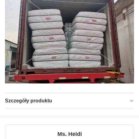
Szczegóły produktu
Name:
Włókna z poliestru z niską stopniowością
stopienia
Material:
100% PET
Ms. Heidi