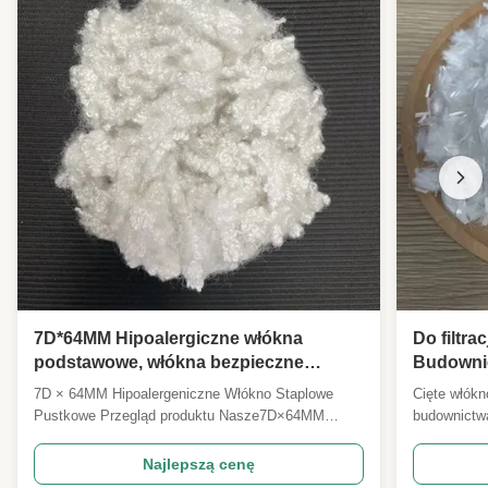
7D*64MM Hipoalergiczne włókna
Do filtra
podstawowe, włókna bezpieczne
Budowni
niefluorescencyjne do wypełniania
wysokiej
7D × 64MM Hipoalergeniczne Włókno Staplowe
Cięte włókn
poduszki kanapy
6MM Cięt
Pustkowe Przegląd produktu Nasze7D×64MM
budownictwa
Włókno puste HC wolne od BPAJest to włókno z
4D×6MMto wy
klasy A, specjalnie produkowane do produktów dla
klasy przem
Najlepszą cenę
matek i niemowląt, wysokiej klasy tekstyl
budowy dróg